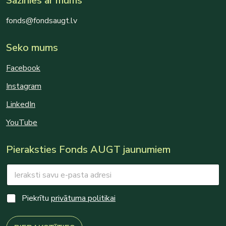
Sazinies ar mums
fonds@fondsaugt.lv
Seko mums
Facebook
Instagram
LinkedIn
YouTube
Pieraksties Fonds AUGT jaunumiem
E
m
a
*
i
C
Piekrītu
privātuma politikai
C
l
h
h
*
e
e