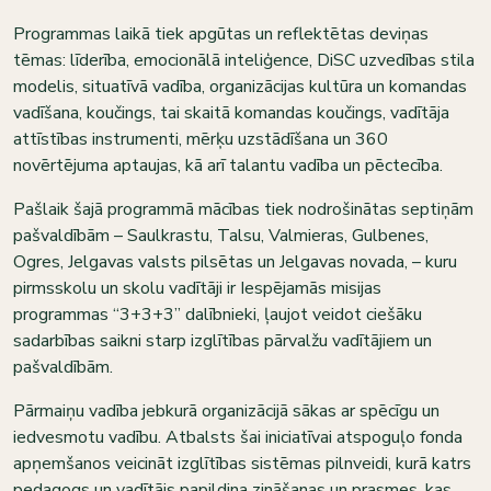
Programmas laikā tiek apgūtas un reflektētas deviņas
tēmas: līderība, emocionālā inteliģence, DiSC uzvedības stila
modelis, situatīvā vadība, organizācijas kultūra un komandas
vadīšana, koučings, tai skaitā komandas koučings, vadītāja
attīstības instrumenti, mērķu uzstādīšana un 360
novērtējuma aptaujas, kā arī talantu vadība un pēctecība.
Pašlaik šajā programmā mācības tiek nodrošinātas septiņām
pašvaldībām – Saulkrastu, Talsu, Valmieras, Gulbenes,
Ogres, Jelgavas valsts pilsētas un Jelgavas novada, – kuru
pirmsskolu un skolu vadītāji ir Iespējamās misijas
programmas “3+3+3” dalībnieki, ļaujot veidot ciešāku
sadarbības saikni starp izglītības pārvalžu vadītājiem un
pašvaldībām.
Pārmaiņu vadība jebkurā organizācijā sākas ar spēcīgu un
iedvesmotu vadību. Atbalsts šai iniciatīvai atspoguļo fonda
apņemšanos veicināt izglītības sistēmas pilnveidi, kurā katrs
pedagogs un vadītājs papildina zināšanas un prasmes, kas