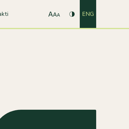
kti
ENG