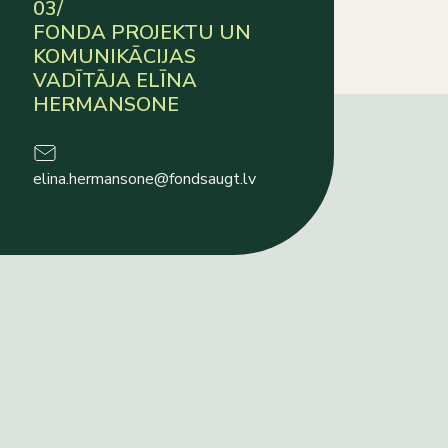
03/
FONDA PROJEKTU UN
KOMUNIKĀCIJAS
VADĪTĀJA ELĪNA
HERMANSONE
elina.hermansone@fondsaugt.lv