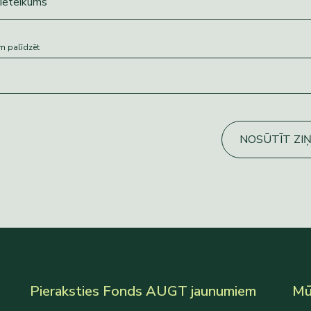
m palīdzēt
NOSŪTĪT ZI
Pieraksties Fonds AUGT jaunumiem
Mūs