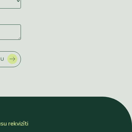
ŅU
u rekvizīti