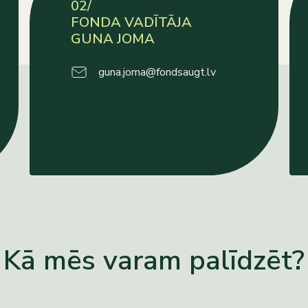
02/
FONDA VADĪTĀJA
GUNA JOMA
guna.joma@fondsaugt.lv
Kā mēs varam palīdzēt?