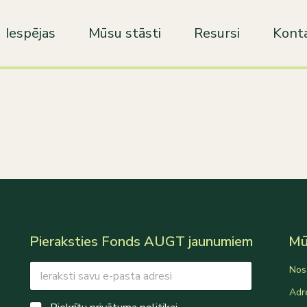
Iespējas
Mūsu stāsti
Resursi
Konta
Pieraksties Fonds AUGT jaunumiem
Mūs
E
Nos
m
a
Adr
C
i
C