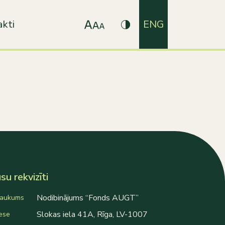
kti
ENG
u rekvizīti
Nodibinājums “Fonds AUGT”
aukums
Slokas iela 41A, Rīga, LV-1007
ese