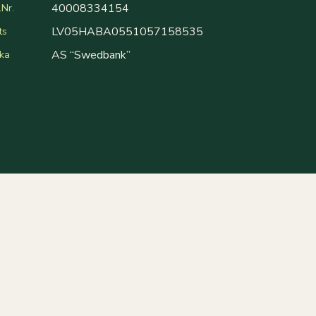
40008334154
Nr.
LV05HABA0551057158535
ts
AS “Swedbank”
ka