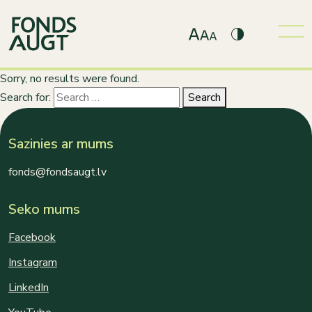
Sorry, no results were found.
Search for:
Search
Sazinies ar mums
fonds@fondsaugt.lv
Seko mums
Facebook
Instagram
LinkedIn