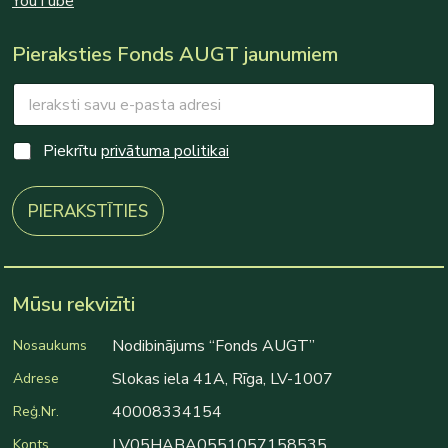
YouTube
Pieraksties Fonds AUGT jaunumiem
E
m
a
C
i
C
Piekrītu
privātuma politikai
h
l
h
e
*
e
c
c
PIERAKSTĪTIES
k
k
b
b
o
o
x
x
e
e
Mūsu rekvizīti
s
s
C
*
h
Nodibinājums “Fonds AUGT”
Nosaukums
e
Slokas iela 41A, Rīga, LV-1007
Adrese
c
k
40008334154
Reģ.Nr.
b
o
LV05HABA0551057158535
Konts