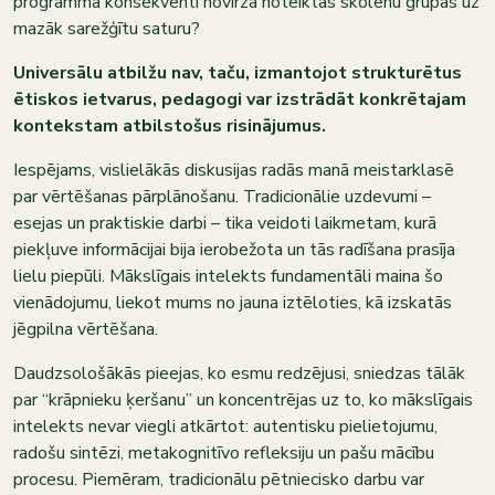
programma konsekventi novirza noteiktas skolēnu grupas uz
mazāk sarežģītu saturu?
Universālu atbilžu nav, taču, izmantojot strukturētus
ētiskos ietvarus, pedagogi var izstrādāt konkrētajam
kontekstam atbilstošus risinājumus.
Iespējams, vislielākās diskusijas radās manā meistarklasē
par vērtēšanas pārplānošanu. Tradicionālie uzdevumi –
esejas un praktiskie darbi – tika veidoti laikmetam, kurā
piekļuve informācijai bija ierobežota un tās radīšana prasīja
lielu piepūli. Mākslīgais intelekts fundamentāli maina šo
vienādojumu, liekot mums no jauna iztēloties, kā izskatās
jēgpilna vērtēšana.
Daudzsološākās pieejas, ko esmu redzējusi, sniedzas tālāk
par “krāpnieku ķeršanu” un koncentrējas uz to, ko mākslīgais
intelekts nevar viegli atkārtot: autentisku pielietojumu,
radošu sintēzi, metakognitīvo refleksiju un pašu mācību
procesu. Piemēram, tradicionālu pētniecisko darbu var