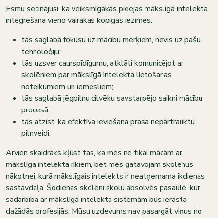
Esmu secinājusi, ka veiksmīgākās pieejas mākslīgā intelekta
integrēšanā vieno vairākas kopīgas iezīmes:
tās saglabā fokusu uz mācību mērķiem, nevis uz pašu
tehnoloģiju;
tās uzsver caurspīdīgumu, atklāti komunicējot ar
skolēniem par mākslīgā intelekta lietošanas
noteikumiem un iemesliem;
tās saglabā jēgpilnu cilvēku savstarpējo saikni mācību
procesā;
tās atzīst, ka efektīva ieviešana prasa nepārtrauktu
pilnveidi.
Arvien skaidrāks kļūst tas, ka mēs ne tikai mācām ar
mākslīga intelekta rīkiem, bet mēs gatavojam skolēnus
nākotnei, kurā mākslīgais intelekts ir neatņemama ikdienas
sastāvdaļa. Šodienas skolēni skolu absolvēs pasaulē, kur
sadarbība ar mākslīgā intelekta sistēmām būs ierasta
dažādās profesijās. Mūsu uzdevums nav pasargāt viņus no