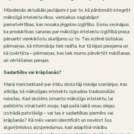
Mūsdienās aktuālāki jautājumi ir par to, kā pārdomāti integrēt
mākslīgā intelekta rīkus, vienlaikus saglabājot
pamatvērtības, kas nosaka jēgpilnu izglītību. Esmu secinājusi,
ka produktīvas sarunas par mākslīgo intelektu izglītībā prasa
pārvarēt vienkāršotu skatījumu uz to. Tas iezīmē būtiskas
pārmaiņas, kā informācija tiek radīta, kur tā bijusi pieejama un
kā izvērtēta – pārmaiņas, kas liek mums pārvērtēt mācīšanas
un vērtēšanas pieejas.
Sadarbība vai krāpšanās?
Manā meistarklasē par ētiku skolotāji risināja scenārijus, kas
atklāja, kā mākslīgais intelekts izpludina tradicionālās
robežas. Kad skolēns izmanto mākslīgo intelektu, lai
palīdzētu strukturēt eseju, tajā pašā laikā visas idejas
izstrādā patstāvīgi – vai tas ir sadarbības piemērs vai
krāpšanās? Kā mēs varam identificēt un novērst šos
algoritmiskos aizspriedumus, kad adaptīvā mācību