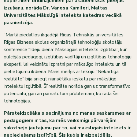
nopietniem brīdinājumiem par akadēmiskās pieejas
izzušanu, norāda
Dr. Vanesa Kamileri, Maltas
Universitātes Mākslīgā intelekta katedras vecākā
pasniedzēja.
“Martā piedalījos ikgadējā Rīgas Tehniskās universitātes
Rīgas Biznesa skolas organizētajā tehnoloģiju skolotāju
konferencē “Ideju diena: Mākslīgais intelekts izglītībā”, kur
pulcējās pedagogi, izglītības vadītāji un izglītības tehnoloģiju
eksperti, lai veicinātu izpratni par mākslīgo intelektu un tā
pielietojumu ikdienā. Mans mērķis ar lekciju “Nekārtīgā
realitāte” bija sniegt niansētāku ieskatu par mākslīgo
intelektu izglītībā. Šī realitāte norāda gan uz transformatīvo
potenciālu, gan arī pamatotām problēmām, ko rada šīs
tehnoloģijas.
Pārsteidzošākais secinājums no manas saskarsmes ar
pedagogiem ir tas, ka mēs veiksmīgi pārvarējām
sākotnējo jautājumu par to, vai mākslīgais intelekts ir
nepieciešams izglītībā. Šis kuģis ir aizpeldējis.