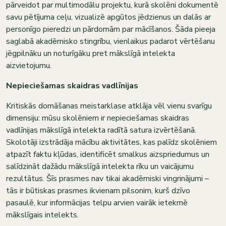
pārveidot par multimodālu projektu, kurā skolēni dokumentē
savu pētījuma ceļu, vizualizē apgūtos jēdzienus un dalās ar
personīgo pieredzi un pārdomām par mācīšanos. Šāda pieeja
saglabā akadēmisko stingrību, vienlaikus padarot vērtēšanu
jēgpilnāku un noturīgāku pret mākslīgā intelekta
aizvietojumu.
Nepieciešamas skaidras vadlīnijas
Kritiskās domāšanas meistarklase atklāja vēl vienu svarīgu
dimensiju: mūsu skolēniem ir nepieciešamas skaidras
vadlīnijas mākslīgā intelekta radītā satura izvērtēšanā.
Skolotāji izstrādāja mācību aktivitātes, kas palīdz skolēniem
atpazīt faktu kļūdas, identificēt smalkus aizspriedumus un
salīdzināt dažādu mākslīgā intelekta rīku un vaicājumu
rezultātus. Šīs prasmes nav tikai akadēmiski vingrinājumi –
tās ir būtiskas prasmes ikvienam pilsonim, kurš dzīvo
pasaulē, kur informācijas telpu arvien vairāk ietekmē
mākslīgais intelekts.