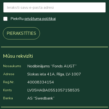
E
C
m
h
a
e
i
c
C
Piekrītu
privātuma politikai
l
k
h
*
b
e
o
c
PIERAKSTĪTIES
x
k
e
b
s
o
C
x
h
e
Mūsu rekvizīti
e
s
c
*
Nodibinājums “Fonds AUGT”
Nosaukums
k
b
Slokas iela 41A, Rīga, LV-1007
Adrese
o
40008334154
Reģ.Nr.
x
e
LV05HABA0551057158535
Konts
s
*
AS “Swedbank”
Banka