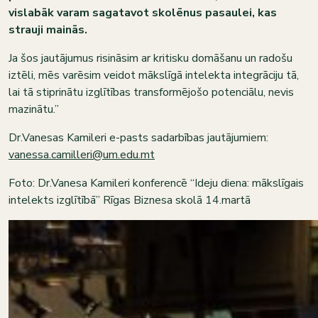
vislabāk varam sagatavot skolēnus pasaulei, kas
strauji mainās.
Ja šos jautājumus risināsim ar kritisku domāšanu un radošu
iztēli, mēs varēsim veidot mākslīgā intelekta integrāciju tā,
lai tā stiprinātu izglītības transformējošo potenciālu, nevis
mazinātu.”
Dr.Vanesas Kamileri e-pasts sadarbības jautājumiem:
vanessa.camilleri@um.edu.mt
Foto: Dr.Vanesa Kamileri konferencē “Ideju diena: mākslīgais
intelekts izglītībā” Rīgas Biznesa skolā 14.martā