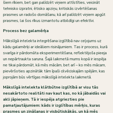
šiem rīkiem, bet gan palīdzēt viņiem attīstīties, veicināt
tehnisko izpratni, ētisko apziņu, kritiskās izvērtēšanas
prasmes un radošo domāšanu, kā arī palīdzēt viņiem apgūt
prasmes, lai šos rīkus izmantotu atbildīgi un efektīvi.
Process bez galamērķa
Mākslīgā intelekta integrēšana izglītībā nav ceļojums uz
kādu galamērķi ar ideāliem risinājumiem. Tas ir process, kurā
svarīga ir pārdomāta eksperimentēšana, reflektējoša pieeja
un nepārtraukta saruna. Šajā laikmetā mums kopā ir iespēja
ne tikai pārdomāt, kā mēs mācām, bet arī – ko mēs mācam,
pievēršoties apzinātāk tām īpaši cilvēciskajām spējām, kas
joprojām būs vērtīgas mākslīgā intelekta laikmetā.
Mākslīgā intelekta klātbūtne izglītībā ar visu tās
nesakārtoto realitāti nav kaut kas, no kā jābaidās vai
akli jāpieņem. Tā ir iespēja atgriezties pie
pamatjautājumiem: kāds ir izglītības mērķis, kuras
prasmes un zināšanas ir visbūtiskākās, un kā mēs