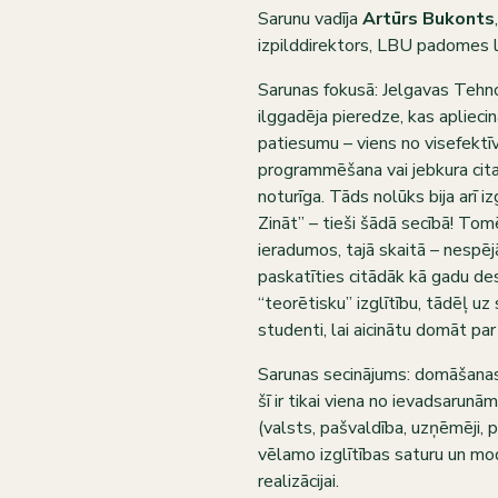
Sarunu vadīja
Artūrs Bukonts
izpilddirektors, LBU padomes l
Sarunas fokusā: Jelgavas Tehno
ilggadēja pieredze, kas apliec
patiesumu – viens no visefektīv
programmēšana vai jebkura cita
noturīga. Tāds nolūks bija arī 
Zināt” – tieši šādā secībā! Tom
ieradumos, tajā skaitā – nespē
paskatīties citādāk kā gadu des
“teorētisku” izglītību, tādēļ uz 
studenti, lai aicinātu domāt par
Sarunas secinājums: domāšanas m
šī ir tikai viena no ievadsarunām
(valsts, pašvaldība, uzņēmēji, 
vēlamo izglītības saturu un mode
realizācijai.