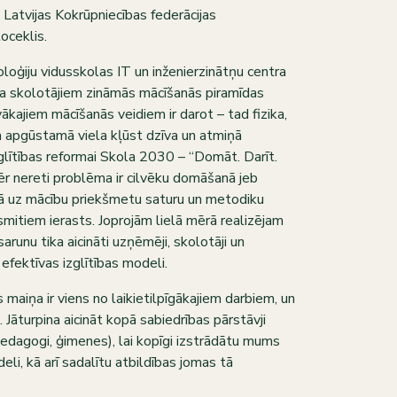
, Latvijas Kokrūpniecības federācijas
oceklis.
loģiju vidusskolas IT un inženierzinātņu centra
ina skolotājiem zināmās mācīšanās piramīdas
ākajiem mācīšanās veidiem ir darot – tad fizika,
 apgūstamā viela kļūst dzīva un atmiņā
izglītības reformai Skola 2030 – “Domāt. Darīt.
ēr nereti problēma ir cilvēku domāšanā jeb
jā uz mācību priekšmetu saturu un metodiku
mitiem ierasts. Joprojām lielā mērā realizējam
sarunu tika aicināti uzņēmēji, skolotāji un
 efektīvas izglītības modeli.
aiņa ir viens no laikietilpīgākajiem darbiem, un
. Jāturpina aicināt kopā sabiedrības pārstāvji
pedagogi, ģimenes), lai kopīgi izstrādātu mums
li, kā arī sadalītu atbildības jomas tā