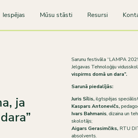
Iespējas
Mūsu stāsti
Resursi
Konta
Sarunu festivāla “LAMPA 2025” 
Jelgavas Tehnoloģiju vidusskol
vispirms domā un dara”.
Sarunā piedalījās:
a, ja
Juris Sīlis,
ilgtspējas speciālis
Kaspars Antonevičs,
pedagogs
 dara”
Ivars Bahmanis
, dizaina un te
skolotājs;
Aigars Gerasimčiks,
RTU DITE
absolvents.