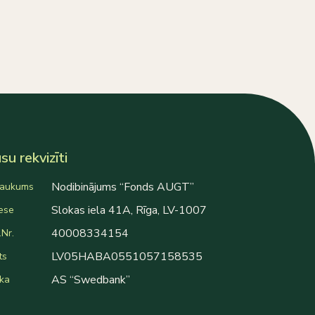
u rekvizīti
Nodibinājums “Fonds AUGT”
aukums
Slokas iela 41A, Rīga, LV-1007
ese
40008334154
Nr.
LV05HABA0551057158535
ts
AS “Swedbank”
ka