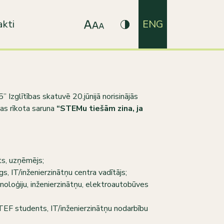
kti
ENG
Izglītības skatuvē 20.jūnijā norisinājās
as rīkota saruna
“STEMu tiešām zina, ja
ts, uzņēmējs;
, IT/inženierzinātņu centra vadītājs;
hnoloģiju, inženierzinātņu, elektroautobūves
F students, IT/inženierzinātņu nodarbību