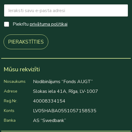
E
m
a
*
i
C
Piekrītu
privātuma politikai
E
l
h
m
*
e
a
c
PIERAKSTĪTIES
i
k
l
b
E
o
m
x
a
e
Mūsu rekvizīti
i
s
l
*
Nodibinājums “Fonds AUGT”
Nosaukums
Slokas iela 41A, Rīga, LV-1007
Adrese
40008334154
Reģ.Nr.
LV05HABA0551057158535
Konts
AS “Swedbank”
Banka