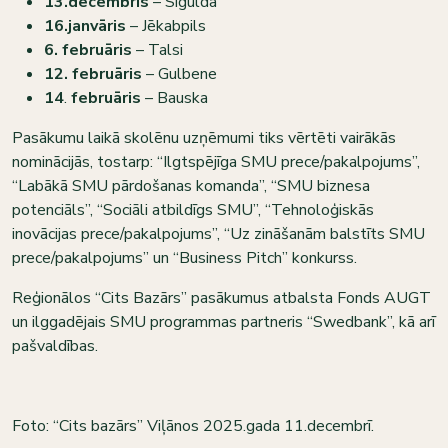
13.decembris
– Sigulda
16.janvāris
– Jēkabpils
6. februāris
– Talsi
12. februāris
– Gulbene
14
.
februāris
– Bauska
Pasākumu laikā skolēnu uzņēmumi tiks vērtēti vairākās
nominācijās, tostarp: “Ilgtspējīga SMU prece/pakalpojums”,
“Labākā SMU pārdošanas komanda”, “SMU biznesa
potenciāls”, “Sociāli atbildīgs SMU”, “Tehnoloģiskās
inovācijas prece/pakalpojums”, “Uz zināšanām balstīts SMU
prece/pakalpojums” un “Business Pitch” konkurss.
Reģionālos “Cits Bazārs” pasākumus atbalsta Fonds AUGT
un ilggadējais SMU programmas partneris “Swedbank”, kā arī
pašvaldības.
Foto: “Cits bazārs” Viļānos 2025.gada 11.decembrī.