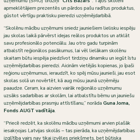
uzņēmumu (SMU) tirdziņi
“Cits Bazārs”
. Tajos skolēni
apmeklētājiem prezentēs un pārdos pašu radītus produktus,
gūstot vērtīgu praktisku pieredzi uzņēmējdarbībā.
“Skolēnu mācību uzņēmumi sniedz jauniešiem lielisku iespēju
jau skolas laikā pārvērst idejas reālos produktos un atklāt
savu profesionālo potenciālu. Jau otro gadu turpinām
atbalstīt reģionālos pasākumus, lai vēl lielākam skolēnu
skaitam būtu iespēja piedzīvot tirdziņu dinamiku un iegūt īstu
uzņēmējdarbības pieredzi. Aicinām vietējās kopienas, jo īpaši
reģionu uzņēmumus, ieraudzīt, ko spēj mūsu jaunieši, jau esot
skolas solā un novērtēt, kā aug mūsu jaunā uzņēmēju
paaudze. Ceram, ka aizvien vairāk reģionālo uzņēmumu
uzsāks sadarbības ar skolām, lai atbalstītu bērnu un jauniešu
uzņēmējdarbības prasmju attīstīšanu,” norāda
Guna Joma,
Fonds AUGT vadītāja
.
“Priecē redzēt, ka skolēnu mācību uzņēmumi arvien plašāk
iesakņojas Latvijas skolās – tas pierāda, ka uzņēmējdarbības
izglītība vairs nav tikai izvēles priekšmets, bet būtiska