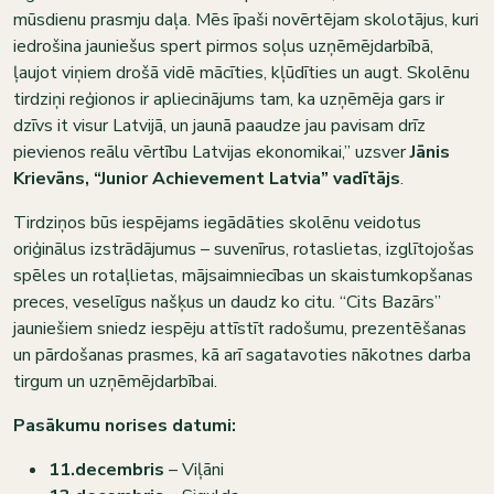
mūsdienu prasmju daļa. Mēs īpaši novērtējam skolotājus, kuri
iedrošina jauniešus spert pirmos soļus uzņēmējdarbībā,
ļaujot viņiem drošā vidē mācīties, kļūdīties un augt. Skolēnu
tirdziņi reģionos ir apliecinājums tam, ka uzņēmēja gars ir
dzīvs it visur Latvijā, un jaunā paaudze jau pavisam drīz
pievienos reālu vērtību Latvijas ekonomikai,” uzsver
Jānis
Krievāns, “Junior Achievement Latvia” vadītājs
.
Tirdziņos būs iespējams iegādāties skolēnu veidotus
oriģinālus izstrādājumus – suvenīrus, rotaslietas, izglītojošas
spēles un rotaļlietas, mājsaimniecības un skaistumkopšanas
preces, veselīgus našķus un daudz ko citu. “Cits Bazārs”
jauniešiem sniedz iespēju attīstīt radošumu, prezentēšanas
un pārdošanas prasmes, kā arī sagatavoties nākotnes darba
tirgum un uzņēmējdarbībai.
Pasākumu norises datumi:
11.decembris
– Viļāni