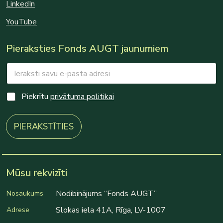
LinkedIn
YouTube
Pieraksties Fonds AUGT jaunumiem
E
m
a
E
i
C
Piekrītu
privātuma politikai
m
l
h
a
*
e
i
c
PIERAKSTĪTIES
l
k
C
b
h
o
e
x
c
e
Mūsu rekvizīti
k
s
b
*
o
Nodibinājums “Fonds AUGT”
Nosaukums
x
Slokas iela 41A, Rīga, LV-1007
Adrese
e
s