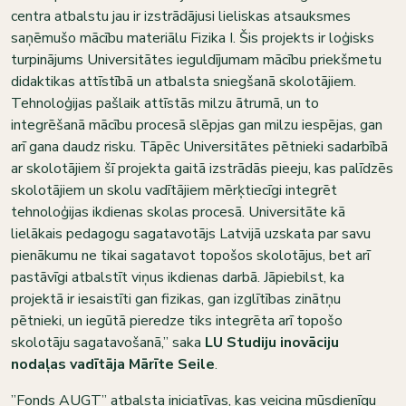
centra atbalstu jau ir izstrādājusi lieliskas atsauksmes
saņēmušo mācību materiālu Fizika I. Šis projekts ir loģisks
turpinājums Universitātes ieguldījumam mācību priekšmetu
didaktikas attīstībā un atbalsta sniegšanā skolotājiem.
Tehnoloģijas pašlaik attīstās milzu ātrumā, un to
integrēšanā mācību procesā slēpjas gan milzu iespējas, gan
arī gana daudz risku. Tāpēc Universitātes pētnieki sadarbībā
ar skolotājiem šī projekta gaitā izstrādās pieeju, kas palīdzēs
skolotājiem un skolu vadītājiem mērķtiecīgi integrēt
tehnoloģijas ikdienas skolas procesā. Universitāte kā
lielākais pedagogu sagatavotājs Latvijā uzskata par savu
pienākumu ne tikai sagatavot topošos skolotājus, bet arī
pastāvīgi atbalstīt viņus ikdienas darbā. Jāpiebilst, ka
projektā ir iesaistīti gan fizikas, gan izglītības zinātņu
pētnieki, un iegūtā pieredze tiks integrēta arī topošo
skolotāju sagatavošanā,” saka
LU Studiju inovāciju
nodaļas vadītāja Mārīte Seile
.
”Fonds AUGT” atbalsta iniciatīvas, kas veicina mūsdienīgu