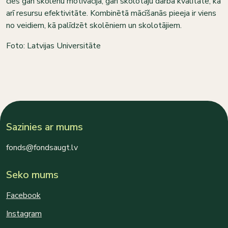
cieš gan skolēnu motivācija, gan skolotāju darba kvalitāte, kā
arī resursu efektivitāte. Kombinētā mācīšanās pieeja ir viens
no veidiem, kā palīdzēt skolēniem un skolotājiem.
Foto: Latvijas Universitāte
Sazinies ar mums
fonds@fondsaugt.lv
Seko mums
Facebook
Instagram