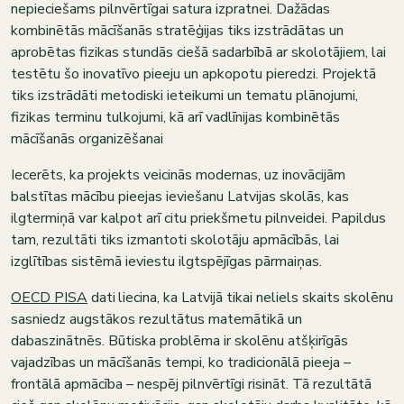
nepieciešams pilnvērtīgai satura izpratnei. Dažādas
kombinētās mācīšanās stratēģijas tiks izstrādātas un
aprobētas fizikas stundās ciešā sadarbībā ar skolotājiem, lai
testētu šo inovatīvo pieeju un apkopotu pieredzi. Projektā
tiks izstrādāti metodiski ieteikumi un tematu plānojumi,
fizikas terminu tulkojumi, kā arī vadlīnijas kombinētās
mācīšanās organizēšanai
Iecerēts, ka projekts veicinās modernas, uz inovācijām
balstītas mācību pieejas ieviešanu Latvijas skolās, kas
ilgtermiņā var kalpot arī citu priekšmetu pilnveidei. Papildus
tam, rezultāti tiks izmantoti skolotāju apmācībās, lai
izglītības sistēmā ieviestu ilgtspējīgas pārmaiņas.
OECD PISA
dati
liecina, ka Latvijā tikai neliels skaits skolēnu
sasniedz augstākos rezultātus matemātikā un
dabaszinātnēs. Būtiska problēma ir skolēnu atšķirīgās
vajadzības un mācīšanās tempi, ko tradicionālā pieeja –
frontālā apmācība – nespēj pilnvērtīgi risināt. Tā rezultātā