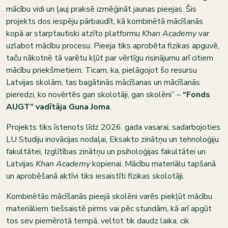
mācību vidi un ļauj praksē izmēģināt jaunas pieejas. Šis
projekts dos iespēju pārbaudīt, kā kombinētā mācīšanās
kopā ar starptautiski atzīto platformu
Khan Academy
var
uzlabot mācību procesu. Pieeja tiks aprobēta fizikas apguvē,
taču nākotnē tā varētu kļūt par vērtīgu risinājumu arī citiem
mācību priekšmetiem. Ticam, ka, pielāgojot šo resursu
Latvijas skolām, tas bagātinās mācīšanas un mācīšanās
pieredzi, ko novērtēs gan skolotāji, gan skolēni” –
“Fonds
AUGT” vadītāja Guna Joma
.
Projekts tiks īstenots līdz 2026. gada vasarai, sadarbojoties
LU Studiju inovācijas nodaļai, Eksakto zinātņu un tehnoloģiju
fakultātei, Izglītības zinātņu un psiholoģijas fakultātei un
Latvijas
Khan Academy
kopienai. Mācību materiālu tapšanā
un aprobēšanā aktīvi tiks iesaistīti fizikas skolotāji.
Kombinētās mācīšanās pieejā skolēni varēs piekļūt mācību
materiāliem tiešsaistē pirms vai pēc stundām, kā arī apgūt
tos sev piemērotā tempā, veltot tik daudz laika, cik