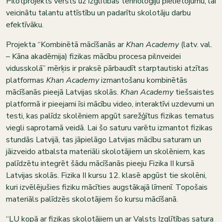
Pilotprojekts vērsts uz izglītības tehnoloģiju pielietojumu, lai
veicinātu talantu attīstību un padarītu skolotāju darbu
efektīvāku.
Projekta “Kombinētā mācīšanās ar
Khan Academy
(latv. val.
– Kāna akadēmija) fizikas mācību procesa pilnveidei
vidusskolā” mērķis ir praksē pārbaudīt starptautiski atzītas
platformas
Khan Academy
izmantošanu kombinētās
mācīšanās pieejā Latvijas skolās.
Khan Academy
tiešsaistes
platformā ir pieejami īsi mācību video, interaktīvi uzdevumi un
testi, kas palīdz skolēniem apgūt sarežģītus fizikas tematus
viegli saprotamā veidā. Lai šo saturu varētu izmantot fizikas
stundās Latvijā, tas jāpielāgo Latvijas mācību saturam un
jāizveido atbalsta materiāli skolotājiem un skolēniem, kas
palīdzētu integrēt šādu mācīšanās pieeju Fizika II kursā
Latvijas skolās. Fizika II kursu 12. klasē apgūst tie skolēni,
kuri izvēlējušies fiziku mācīties augstākajā līmenī. Topošais
materiāls palīdzēs skolotājiem šo kursu mācīšanā.
“LU kopā ar fizikas skolotājiem un ar Valsts Izglītības satura