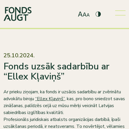
25.10.2024.
Fonds uzsāk sadarbību ar
“Ellex Kļaviņš”
Ar prieku ziņojam, ka fonds ir uzsācis sadarbību ar zvērinātu
advokātu biroju
“Ellex Kļaviņš”
, kas, pro bono sniedzot savas
zināšanas, palīdzēs ceļā uz mūsu mērķi veicināt Latvijas
sabiedrības izglītības kvalitāti.
Profesionāls juridiskais atbalsts organizācijas darbībā, īpaši
uzsākšanas periodā, ir neatsverams. To novērtējot, vēlamies