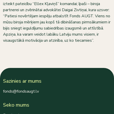
izteikt pateicību “Ellex Kļaviņš” komandai; īpaši – biroja
partnerei un zvērinātai advokātei Daigai Zivtiņai, kura uzsver:
“Patiesi novērtējam iespēju atbalstīt Fonds AUGT. Viens no
mūsu biroja mērķiem jau kopš tā dibināšanas pirmsākumiem ir
bijis sniegt ieguldījumu sabiedrības izaugsmē un attīstībā.
Apziņa, ka varam veidot labāku Latviju mums visiem, ir
visaugstākā motivācija un atzinība, uz ko tiecamies”.
Sazinies ar mums
fonds@fondsaugt.lv
Seko mums