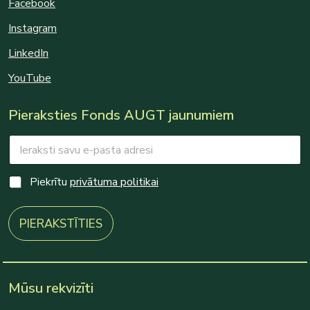
Facebook
Instagram
LinkedIn
YouTube
Pieraksties Fonds AUGT jaunumiem
E
*
m
E
a
m
i
a
C
Piekrītu
privātuma politikai
l
i
h
*
l
e
*
c
PIERAKSTĪTIES
k
b
o
x
e
Mūsu rekvizīti
s