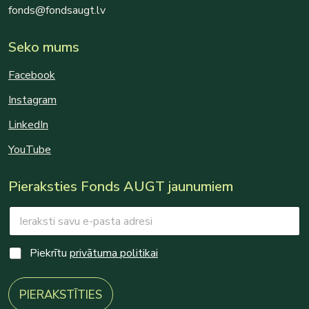
fonds@fondsaugt.lv
Seko mums
Facebook
Instagram
LinkedIn
YouTube
Pieraksties Fonds AUGT jaunumiem
E
m
a
*
i
C
Piekrītu
privātuma politikai
E
l
h
m
*
e
a
c
PIERAKSTĪTIES
i
k
l