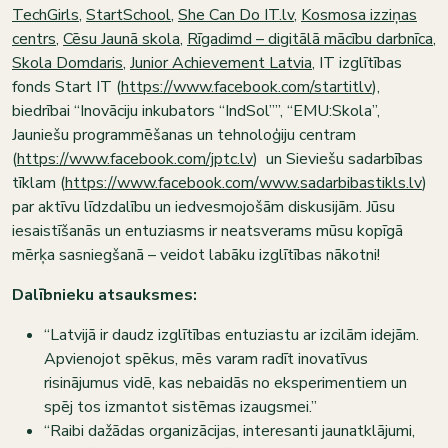
TechGirls
,
StartSchool
,
She Can Do IT.lv
,
Kosmosa izziņas
centrs
,
Cēsu Jaunā skola
,
Rīgadimd – digitālā mācību darbnīca
,
Skola Domdaris
,
Junior Achievement Latvia
, IT izglītības
fonds Start IT (
https://www.facebook.com/startitlv
),
biedrībai “Inovāciju inkubators “IndSol””, “EMU:Skola”,
Jauniešu programmēšanas un tehnoloģiju centram
(
https://www.facebook.com/jptc.lv
) un Sieviešu sadarbības
tīklam (
https://www.facebook.com/www.sadarbibastikls.lv
)
par aktīvu līdzdalību un iedvesmojošām diskusijām. Jūsu
iesaistīšanās un entuziasms ir neatsverams mūsu kopīgā
mērķa sasniegšanā – veidot labāku izglītības nākotni!
Dalībnieku atsauksmes:
“Latvijā ir daudz izglītības entuziastu ar izcilām idejām.
Apvienojot spēkus, mēs varam radīt inovatīvus
risinājumus vidē, kas nebaidās no eksperimentiem un
spēj tos izmantot sistēmas izaugsmei.”
“Raibi dažādas organizācijas, interesanti jaunatklājumi,