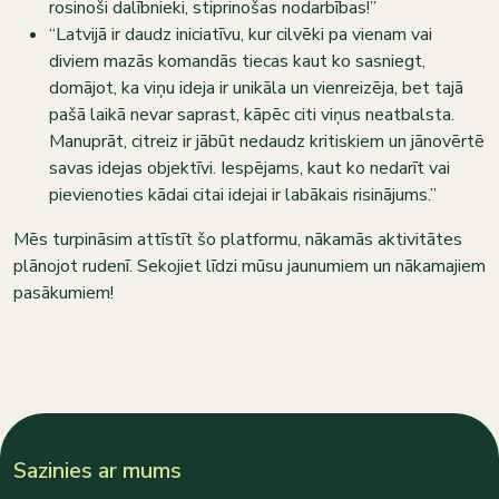
rosinoši dalībnieki, stiprinošas nodarbības!”
“Latvijā ir daudz iniciatīvu, kur cilvēki pa vienam vai
diviem mazās komandās tiecas kaut ko sasniegt,
domājot, ka viņu ideja ir unikāla un vienreizēja, bet tajā
pašā laikā nevar saprast, kāpēc citi viņus neatbalsta.
Manuprāt, citreiz ir jābūt nedaudz kritiskiem un jānovērtē
savas idejas objektīvi. Iespējams, kaut ko nedarīt vai
pievienoties kādai citai idejai ir labākais risinājums.”
Mēs turpināsim attīstīt šo platformu, nākamās aktivitātes
plānojot rudenī. Sekojiet līdzi mūsu jaunumiem un nākamajiem
pasākumiem!
Sazinies ar mums