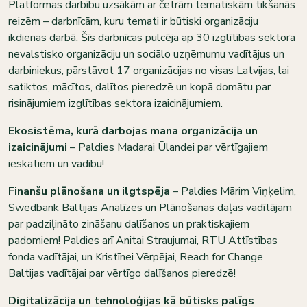
Platformas darbību uzsākām ar četrām tematiskām tikšanās
reizēm – darbnīcām, kuru temati ir būtiski organizāciju
ikdienas darbā. Šīs darbnīcas pulcēja ap 30 izglītības sektora
nevalstisko organizāciju un sociālo uzņēmumu vadītājus un
darbiniekus, pārstāvot 17 organizācijas no visas Latvijas, lai
satiktos, mācītos, dalītos pieredzē un kopā domātu par
risinājumiem izglītības sektora izaicinājumiem.
Ekosistēma, kurā darbojas mana organizācija un
izaicinājumi
– Paldies Madarai Ūlandei par vērtīgajiem
ieskatiem un vadību!
Finanšu plānošana un ilgtspēja
– Paldies Mārim Viņķelim,
Swedbank Baltijas Analīzes un Plānošanas daļas vadītājam
par padziļināto zināšanu dalīšanos un praktiskajiem
padomiem! Paldies arī Anitai Straujumai, RTU Attīstības
fonda vadītājai, un Kristīnei Vērpējai, Reach for Change
Baltijas vadītājai par vērtīgo dalīšanos pieredzē!
Digitalizācija un tehnoloģijas kā būtisks palīgs