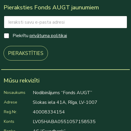
Pieraksties Fonds AUGT jaunumiem
E
m
a
C
i
C
Piekrītu
privātuma politikai
h
l
h
e
*
e
c
c
PIERAKSTĪTIES
k
k
b
b
o
o
x
x
e
e
Mūsu rekvizīti
s
s
*
*
E
Nodibinājums “Fonds AUGT”
Nosaukums
m
Slokas iela 41A, Rīga, LV-1007
Adrese
a
i
40008334154
Reģ.Nr.
l
LV05HABA0551057158535
Konts