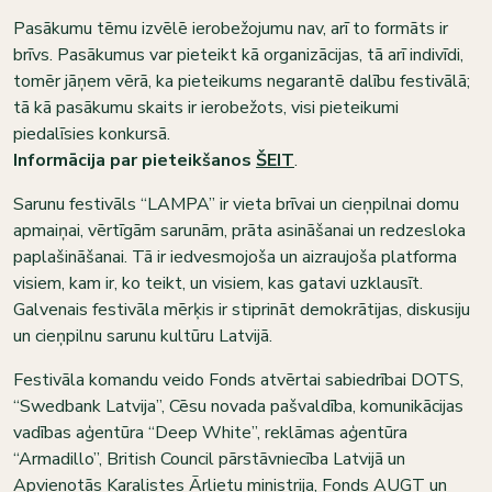
Pasākumu tēmu izvēlē ierobežojumu nav, arī to formāts ir
brīvs. Pasākumus var pieteikt kā organizācijas, tā arī indivīdi,
tomēr jāņem vērā, ka pieteikums negarantē dalību festivālā;
tā kā pasākumu skaits ir ierobežots, visi pieteikumi
piedalīsies konkursā.
Informācija par pieteikšanos
ŠEIT
.
Sarunu festivāls “LAMPA” ir vieta brīvai un cieņpilnai domu
apmaiņai, vērtīgām sarunām, prāta asināšanai un redzesloka
paplašināšanai. Tā ir iedvesmojoša un aizraujoša platforma
visiem, kam ir, ko teikt, un visiem, kas gatavi uzklausīt.
Galvenais festivāla mērķis ir stiprināt demokrātijas, diskusiju
un cieņpilnu sarunu kultūru Latvijā.
Festivāla komandu veido Fonds atvērtai sabiedrībai DOTS,
“Swedbank Latvija”, Cēsu novada pašvaldība, komunikācijas
vadības aģentūra “Deep White”, reklāmas aģentūra
“Armadillo”, British Council pārstāvniecība Latvijā un
Apvienotās Karalistes Ārlietu ministrija, Fonds AUGT un