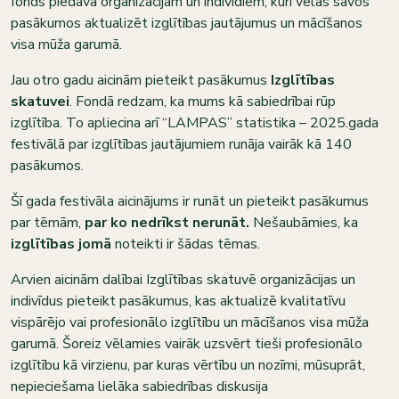
fonds piedāvā organizācijām un indivīdiem, kuri vēlas savos
pasākumos aktualizēt izglītības jautājumus un mācīšanos
visa mūža garumā.
Jau otro gadu aicinām pieteikt pasākumus
Izglītības
skatuvei
. Fondā redzam, ka mums kā sabiedrībai rūp
izglītība. To apliecina arī “LAMPAS” statistika – 2025.gada
festivālā par izglītības jautājumiem runāja vairāk kā 140
pasākumos.
Šī gada festivāla aicinājums ir runāt un pieteikt pasākumus
par tēmām,
par ko
nedrīkst nerunāt.
Nešaubāmies, ka
izglītības jomā
noteikti ir šādas tēmas.
Arvien aicinām dalībai Izglītības skatuvē organizācijas un
indivīdus pieteikt pasākumus, kas aktualizē kvalitatīvu
vispārējo vai profesionālo izglītību un mācīšanos visa mūža
garumā. Šoreiz vēlamies vairāk uzsvērt tieši profesionālo
izglītību kā virzienu, par kuras vērtību un nozīmi, mūsuprāt,
nepieciešama lielāka sabiedrības diskusija