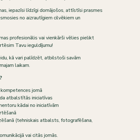
as, iepazīsi līdzīgi domājošos, attīstīsi prasmes
vesmosies no aizrautīgiem cilvēkiem un
mas profesionālis vai vienkārši vēlies pielikt
tēsim Tavu ieguldījumu!
du, kā vari palīdzēt, atbilstoši savām
amajam laikam.
?
ā kompetences jomā
a atbalstītās iniciatīvas
entoru kādai no iniciatīvām
ērtēšanā
ēšanā (tehniskais atbalsts, fotografēšana,
munikācijā vai citās jomās.