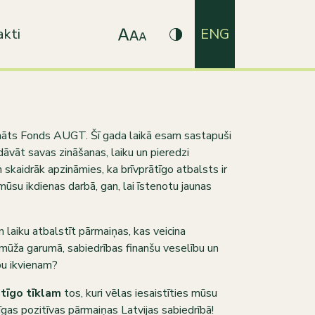
kti
ENG
ināts Fonds AUGT. Šī gada laikā esam sastapuši
 dāvāt savas zināšanas, laiku un pieredzi
 skaidrāk apzināmies, ka brīvprātīgo atbalsts ir
ūsu ikdienas darbā, gan, lai īstenotu jaunas
laiku atbalstīt pārmaiņas, kas veicina
 mūža garumā, sabiedrības finanšu veselību un
ību ikvienam?
ātīgo tīklam
tos, kuri vēlas iesaistīties mūsu
jīgas pozitīvas pārmaiņas Latvijas sabiedrībā!