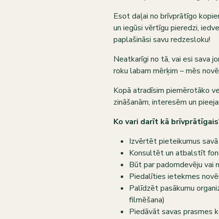
Esot daļai no brīvprātīgo kopien
un iegūsi vērtīgu pieredzi, ied
paplašināsi savu redzesloku!
Neatkarīgi no tā, vai esi sava jo
roku labam mērķim – mēs novēr
Kopā atradīsim piemērotāko vei
zināšanām, interesēm un pieej
Ko vari darīt kā brīvprātīgais
Izvērtēt pieteikumus sav
Konsultēt un atbalstīt fond
Būt par padomdevēju vai m
Piedalīties ietekmes nov
Palīdzēt pasākumu organiz
filmēšana)
Piedāvāt savas prasmes ko