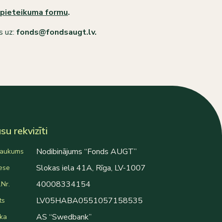
pieteikuma formu
.
s uz:
fonds@fondsaugt.lv.
u rekvizīti
Nodibinājums “Fonds AUGT”
aukums
Slokas iela 41A, Rīga, LV-1007
ese
40008334154
Nr.
LV05HABA0551057158535
ts
AS “Swedbank”
ka