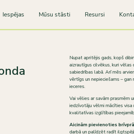
Iespējas
Mūsu stāsti
Resursi
Konta
Nupat apritējis gads, kopš dib
aizrautīgus cilvēkus, kuri vēlas
fonda
sabiedrības labā. Arī mēs arvien
vērtīgs un nepieciešams – gan m
ieceres.
Vai vēlies ar savām prasmēm un 
iedzīvotāju vēlmi mācīties visa
kvalitatīvas izglītības pieejam
Aicinām pievienoties brīvpr
darbā un palīdzēt radīt ilgtspē