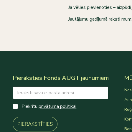
Ja vēlies pievienoties – aizpildi
Jautājumu gadījumā raksti mum
Pieraksties Fonds AUGT jaunumiem
Mūs
E
*
Nos
m
*
a
C
Adr
i
C
h
Piekrītu
privātuma politikai
Reģ.
l
h
e
*
e
c
Kon
c
k
PIERAKSTĪTIES
k
b
Ban