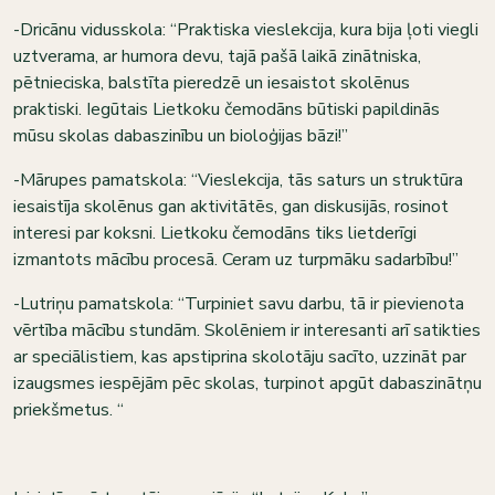
-Dricānu vidusskola: “Praktiska vieslekcija, kura bija ļoti viegli
uztverama, ar humora devu, tajā pašā laikā zinātniska,
pētnieciska, balstīta pieredzē un iesaistot skolēnus
praktiski. Iegūtais Lietkoku čemodāns būtiski papildinās
mūsu skolas dabaszinību un bioloģijas bāzi!”
-Mārupes pamatskola: “Vieslekcija, tās saturs un struktūra
iesaistīja skolēnus gan aktivitātēs, gan diskusijās, rosinot
interesi par koksni. Lietkoku čemodāns tiks lietderīgi
izmantots mācību procesā. Ceram uz turpmāku sadarbību!”
-Lutriņu pamatskola: “Turpiniet savu darbu, tā ir pievienota
vērtība mācību stundām. Skolēniem ir interesanti arī satikties
ar speciālistiem, kas apstiprina skolotāju sacīto, uzzināt par
izaugsmes iespējām pēc skolas, turpinot apgūt dabaszinātņu
priekšmetus. “