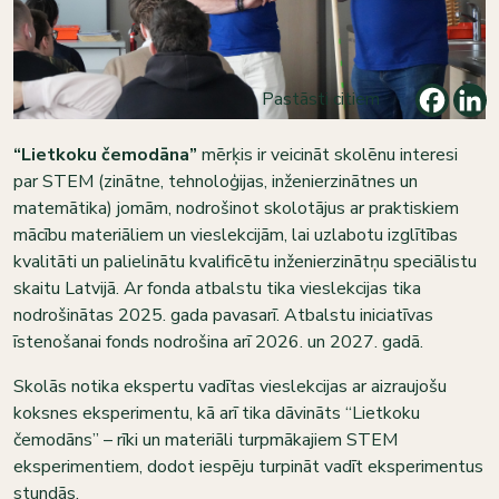
Pastāsti citiem
“Lietkoku čemodāna”
mērķis ir veicināt skolēnu interesi
par STEM (zinātne, tehnoloģijas, inženierzinātnes un
matemātika) jomām, nodrošinot skolotājus ar praktiskiem
mācību materiāliem un vieslekcijām, lai uzlabotu izglītības
kvalitāti un palielinātu kvalificētu inženierzinātņu speciālistu
skaitu Latvijā. Ar fonda atbalstu tika vieslekcijas tika
nodrošinātas 2025. gada pavasarī. Atbalstu iniciatīvas
īstenošanai fonds nodrošina arī 2026. un 2027. gadā.
Skolās notika ekspertu vadītas vieslekcijas ar aizraujošu
koksnes eksperimentu, kā arī tika dāvināts “Lietkoku
čemodāns” – rīki un materiāli turpmākajiem STEM
eksperimentiem, dodot iespēju turpināt vadīt eksperimentus
stundās.