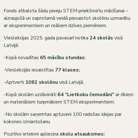
Fonds atbalsta šādu pieeju STEM priekšmetu mācīšanai –
aizraujošā un saprotamā veidā piesaistot skolēnu uzmanību
ar eksperimentiem un reāliem dzīves piemēriem.
Vieslekcijas 2025. gada pavasarī notika
24 skolās
visā
Latvijā:
-Kopā novadītas
65 mācību stundas
;
-Vieslekcijās iesaistītas
77 klases;
-Aptverti
1082 skolēnu
visā Latvijā;
-Kopā skolām uzdāvināti
64 “Lietkoku čemodāni”
ar rīkiem
un materiāliem turpmākiem STEM eksperimentiem;
-No skolām saņemtas aptuveni 100 radošas idejas par
koksnes izmantošanu.
Pozitīvo ietekmi apliecina
skolu atsauksmes: