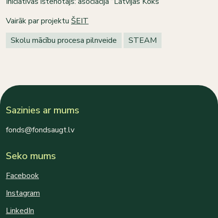
Iniciatīvas īstenotājs: asociācija “Latvijas Koks”
Vairāk par projektu
ŠEIT
Skolu mācību procesa pilnveide
STEAM
Sazinies ar mums
fonds@fondsaugt.lv
Seko mums
Facebook
Instagram
LinkedIn