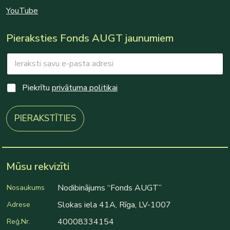
YouTube
Pieraksties Fonds AUGT jaunumiem
E
E
m
m
a
a
i
i
C
Piekrītu
privātuma politikai
l
l
h
*
E
e
m
c
PIERAKSTĪTIES
a
k
i
b
l
o
C
x
h
e
Mūsu rekvizīti
e
s
c
*
Nodibinājums “Fonds AUGT”
Nosaukums
k
b
Slokas iela 41A, Rīga, LV-1007
Adrese
o
40008334154
Reģ.Nr.
x