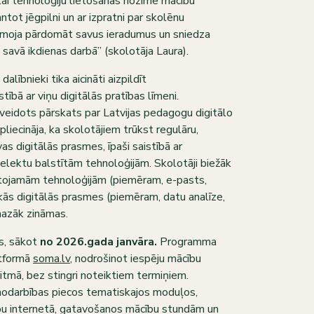
kai tehnoloģiju lietošanas nozīme mācību
antot jēgpilni un ar izpratni par skolēnu
moja pārdomāt savus ieradumus un sniedza
t savā ikdienas darbā” (skolotāja Laura).
ībnieki tika aicināti aizpildīt
stībā ar viņu digitālās pratības līmeni.
zveidots pārskats par Latvijas pedagogu digitālo
iecināja, ka skolotājiem trūkst regulāru,
as digitālās prasmes, īpaši saistībā ar
telektu balstītām tehnoloģijām. Skolotāji biežāk
lietojamām tehnoloģijām (piemēram, e-pasts,
tākās digitālās prasmes (piemēram, datu analīze,
 mazāk zināmas.
s, sākot
no 2026.gada janvāra.
Programma
atformā
soma.lv
, nodrošinot iespēju mācību
ritmā, bez stingri noteiktiem termiņiem.
odarbības piecos tematiskajos moduļos,
ību internetā, gatavošanos mācību stundām un