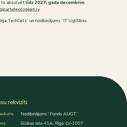
 to absolvēt
līdz 2027. gada decembrim
,
gipartehnologijam.lv
.
“Riga TechGirls” un nodibinājums “IT izglītības
u rekvizīti
Nodibinājums “Fonds AUGT”
aukums
Slokas iela 41A, Rīga, LV-1007
ese