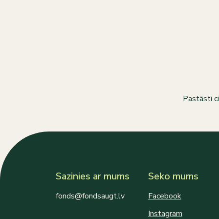
Pastāsti c
Sazinies ar mums
Seko mums
fonds@fondsaugt.lv
Facebook
Instagram