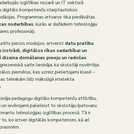
arbojās izglītības nozarē un IT sektorā
u digitālo kompetenču starptautiskos
dācijas. Programmas ietvaros tika piedāvātas
kas nodarbības
, kurās ar dažādiem tehnoloģiju
res profesionāļi.
urēts piecos moduļos, ietverot
datu pratību
 izstrādi, digitālos rīkus sadarbībai un
arī dizaina domāšanas pieeju un radošas
griezeniskā saite liecināja, ka skolotāji novērtēja
ālos piemērus, kas uzreiz pielietojami klasē –
as tehnikām līdz mākslīgā intelekta
.
ināja pedagogu digitālo kompetenču attīstību,
n ievērojami palielinot to skolotāju īpatsvaru,
 izmanto tehnoloģijas izglītības procesā. Tā ir
ar to, ko ietver digitālās kompetences, kā arī
m prasmēm.