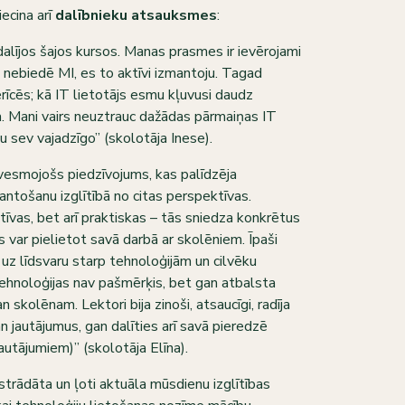
ecina arī
dalībnieku atsauksmes
:
dalījos šajos kursos. Manas prasmes ir ievērojami
 nebiedē MI, es to aktīvi izmantoju. Tagad
erīcēs; kā IT lietotājs esmu kļuvusi daudz
a. Mani vairs neuztrauc dažādas pārmaiņas IT
ju sev vajadzīgo” (skolotāja Inese).
vesmojošs piedzīvojums, kas palīdzēja
antošanu izglītībā no citas perspektīvas.
atīvas, bet arī praktiskas – tās sniedza konkrētus
as var pielietot savā darbā ar skolēniem. Īpaši
z līdsvaru starp tehnoloģijām un cilvēku
 tehnoloģijas nav pašmērķis, bet gan atbalsta
skolēnam. Lektori bija zinoši, atsaucīgi, radīja
n jautājumus, gan dalīties arī savā pieredzē
jautājumiem)” (skolotāja Elīna).
strādāta un ļoti aktuāla mūsdienu izglītības