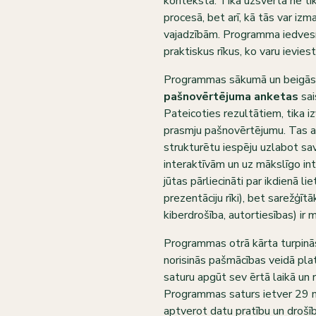
kontekstā. Tika uzsvērta ne ti
procesā, bet arī, kā tās var izm
vajadzībām. Programma iedves
praktiskus rīkus, ko varu ievies
Programmas sākumā un beigās dal
pašnovērtējuma anketas
sai
Pateicoties rezultātiem, tika i
prasmju pašnovērtējumu. Tas apl
strukturētu iespēju uzlabot sav
interaktīvām un uz mākslīgo in
jūtas pārliecināti par ikdienā 
prezentāciju rīki), bet sarežģī
kiberdrošība, autortiesības) ir
Programmas otrā kārta turpinā
norisinās pašmācības veidā pl
saturu apgūt sev ērtā laikā un 
Programmas saturs ietver 29 n
aptverot datu pratību un droš