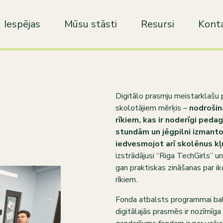
Iespējas
Mūsu stāsti
Resursi
Konta
Digitālo prasmju meistarklašu 
skolotājiem mērķis –
nodrošinā
rīkiem, kas ir noderīgi peda
stundām un jēgpilni izmanto
iedvesmojot arī skolēnus kļū
izstrādājusi “Riga TechGirls” un
gan praktiskas zināšanas par 
rīkiem.
Fonda atbalsts programmai bals
digitālajās prasmēs ir nozīmīga