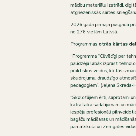
mācību materiālu izstrādi, digi
atgriezeniskās saites sniegšana
2026.gada pirmajā pusgadā pro
no 276 vietām Latvijā.
Programmas
otrās kārtas da
“Programma “Cilvēcīgi par tehno
palīdzēja labāk izprast tehnoloģ
praktiskus veidus, kā tās izma
skaidrojumu, draudzīgo atmosfē
pedagogiem”. (Jeļena Skreda-H
“Skolotājiem ērti, saprotami u
katra laika sadalījumam un māc
iespēju profesionāli pilnveidot
bagāžu mācīšanas un mācīšanās 
pamatskola un Zemgales vidus