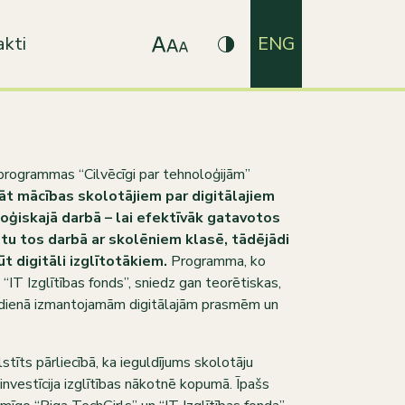
kti
ENG
programmas “Cilvēcīgi par tehnoloģijām”
t mācības skolotājiem par digitālajiem
goģiskajā darbā – lai efektīvāk gatavotos
tu tos darbā ar skolēniem klasē, tādējādi
t digitāli izglītotākiem.
Programma, ko
 “IT Izglītības fonds”, sniedz gan teorētiskas,
ikdienā izmantojamām digitālajām prasmēm un
tīts pārliecībā, ka ieguldījums skolotāju
 investīcija izglītības nākotnē kopumā. Īpašs