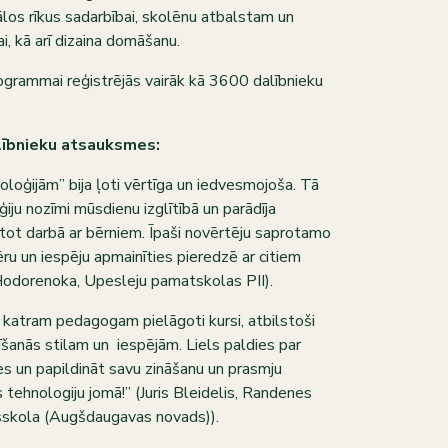
tālos rīkus sadarbībai, skolēnu atbalstam un
i, kā arī dizaina domāšanu.
grammai reģistrējās vairāk kā 3600 dalībnieku
lībnieku atsauksmes:
loģijām” bija ļoti vērtīga un iedvesmojoša. Tā
iju nozīmi mūsdienu izglītībā un parādīja
ntot darbā ar bērniem. Īpaši novērtēju saprotamo
ru un iespēju apmainīties pieredzē ar citiem
odorenoka, Upesleju pamatskolas PII).
n katram pedagogam pielāgoti kursi, atbilstoši
īšanās stilam un iespējām. Liels paldies par
ies un papildināt savu zināšanu un prasmju
tehnologiju jomā!” (Juris Bleidelis, Randenes
skola (Augšdaugavas novads)).