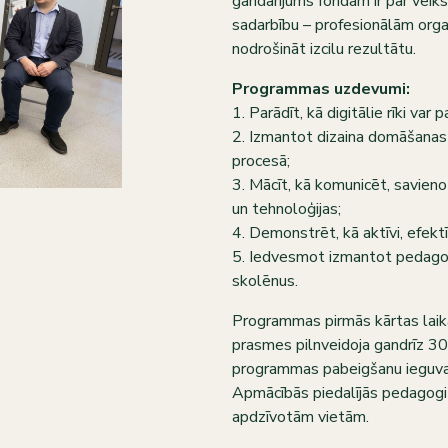
gandarījums fondam ir par veiks
sadarbību – profesionālām orga
nodrošināt izcilu rezultātu.
Programmas uzdevumi:
1. Parādīt, kā digitālie rīki var
2. Izmantot dizaina domāšanas p
procesā;
3. Mācīt, kā komunicēt, savieno
un tehnoloģijas;
4. Demonstrēt, kā aktīvi, efektī
5. Iedvesmot izmantot pedagoģi
skolēnus.
Programmas pirmās kārtas laikā
prasmes pilnveidoja gandrīz 3
programmas pabeigšanu ieguva 
Apmācībās piedalījās pedagogi 
apdzīvotām vietām.