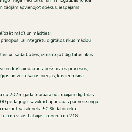
mīgo “Riga TechGirls” un “IT Izglītības fonda”
nizācijām apvienojot spēkus, iespējams
 palīdzēt mācīt un mācīties;
rincipus, lai integrētu digitālos rīkus mācību
ties un sadarboties, izmantojot digitālos rīkus
vi un droši piedalīties tiešsaistes procesos;
jas un vērtēšanas pieejas, kas iedrošina
 no 2025. gada februāra līdz maijam digitālās
000 pedagogu, savukārt apliecības par veiksmīgu
mazliet vairāk nekā 50 % dalībnieku.
teju no visas Latvijas, kopumā no 218