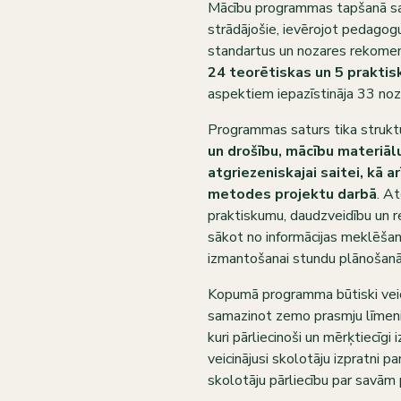
Mācību programmas tapšanā sad
strādājošie, ievērojot pedagog
standartus un nozares rekomen
24 teorētiskas un 5 praktis
aspektiem iepazīstināja 33 noza
Programmas saturs tika strukt
un drošību, mācību materiālu
atgriezeniskajai saitei, kā 
metodes projektu darbā
. At
praktiskumu, daudzveidību un re
sākot no informācijas meklēšan
izmantošanai stundu plānošanā
Kopumā programma būtiski veic
samazinot zemo prasmju līmeni u
kuri pārliecinoši un mērķtiecīgi
veicinājusi skolotāju izpratni p
skolotāju pārliecību par savā