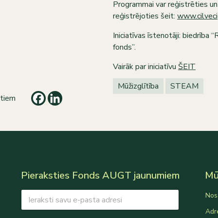
Programmai var reģistrēties un
reģistrējoties šeit:
www.cilveci
Iniciatīvas īstenotāji: biedrība 
fonds”.
Vairāk par iniciatīvu
ŠEIT
Mūžizglītība
STEAM
itiem
Pieraksties Fonds AUGT jaunumiem
Mūs
E
E
Nos
m
m
a
a
Adr