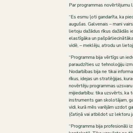
Par programmas novērtējumu li
“Es esmu ļoti gandarīta, ka pie
augušas. Galvenais – mani vairs
lietoju dažādus rīkus dažādās i
elastīgāka un pašpārliecinātāk
vidē, – meklēju, atrodu un lieto
“Programma bija vērtīgs un ied
paraudzīties uz tehnoloģiju izm
Nodarbības bija ne tikai inform
rīkus, idejas un stratēģijas, kur
novērtēju programmas uzsvaru u
mijiedarbību: tika uzsvērts, ka
instruments gan skolotājam, gan 
vidi, kurā mēs varējām uzdot ga
(čatiņā vai atbildot uz lektoru 
“Programma bija profesionāli iz