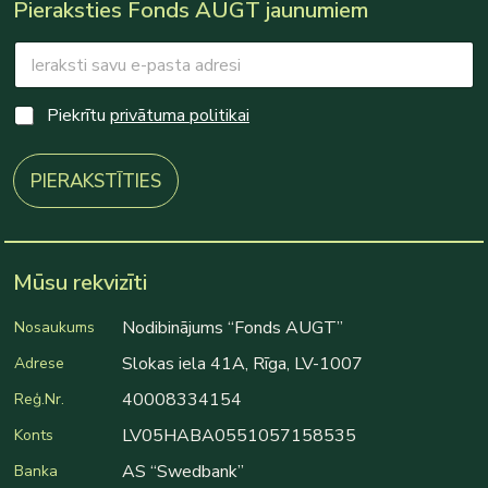
Pieraksties Fonds AUGT jaunumiem
E
m
a
E
i
C
Piekrītu
privātuma politikai
m
l
h
a
*
e
i
c
PIERAKSTĪTIES
l
k
*
b
E
o
m
x
a
e
Mūsu rekvizīti
i
s
l
*
Nodibinājums “Fonds AUGT”
Nosaukums
Slokas iela 41A, Rīga, LV-1007
Adrese
40008334154
Reģ.Nr.
LV05HABA0551057158535
Konts
AS “Swedbank”
Banka