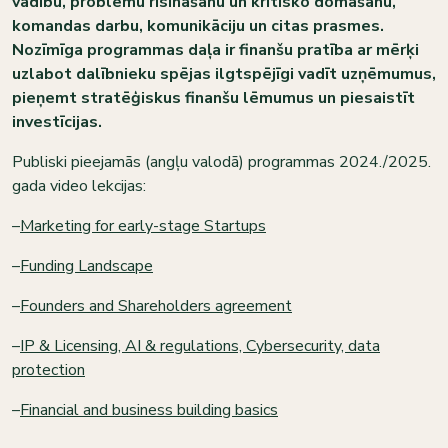
vadību, problēmu risināšanu un kritisko domāšanu,
komandas darbu, komunikāciju un citas prasmes.
Nozīmīga programmas daļa ir finanšu pratība ar mērķi
uzlabot dalībnieku spējas ilgtspējīgi vadīt uzņēmumus,
pieņemt stratēģiskus finanšu lēmumus un piesaistīt
investīcijas.
Publiski pieejamās (angļu valodā) programmas 2024./2025.
gada video lekcijas:
–
Marketing for early-stage Startups
–
Funding Landscape
–
Founders and Shareholders agreement
–
IP & Licensing, AI & regulations, Cybersecurity, data
protection
–
Financial and business building basics