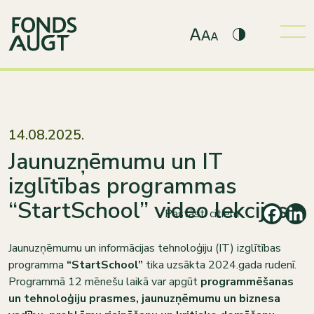
14.08.2025.
Jaunuzņēmumu un IT
izglītības programmas
“StartSchool” video lekcijas
Pastāsti citiem
Jaunuzņēmumu un informācijas tehnoloģiju (IT) izglītības
programma
“StartSchool”
tika uzsākta 2024.gada rudenī.
Programmā 12 mēnešu laikā var apgūt
programmēšanas
un tehnoloģiju prasmes, jaunuzņēmumu un biznesa